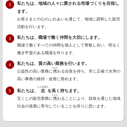
私たちは、地域の人々に愛される売場づくりを目指し
2
ます。
お客さまとの心のふれあいを通じて、地域に調和した販売
活動を行います。
私たちは、職場で働く仲間を大切にします。
3
職場で働くすべての仲間を個人として尊敬し合い、明るく
働き甲斐のある職場を作ります。
私たちは、質の高い業務を行います。
4
たずさ
公益性の高い業務に
携
わる自覚を持ち、常に正確で水準の
高い事務の維持・改善に努めます。
こころざし
私たちは、
志
を高く持ちます。
5
たずさ
宝くじの販売業務に
携
わることにより、財政を通じた地域
社会の発展に寄与していることを誇りに思います。