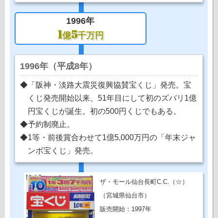
1996年
1
5
億
千万円
1996年（平成8年）
◆「阪神・淡路大震災復興協賛宝くじ」発売。宝
くじ発売開始以来、51年目にして初のズバリ1億
円宝くじが誕生。初の500円くじでもある。
◆予約制廃止。
◆1等・前後賞合わせて1億5,000万円の「年末ジャ
ンボ宝くじ」発売。
ザ・モール仙台長町C.C.（☆）
（宮城県仙台市）
販売開始：1997年